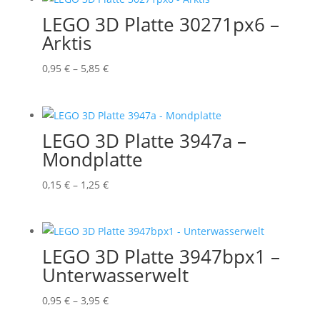
5,55 €
LEGO 3D Platte 30271px6 –
Arktis
Preisspanne:
0,95
€
–
5,85
€
0,95 €
bis
5,85 €
LEGO 3D Platte 3947a –
Mondplatte
Preisspanne:
0,15
€
–
1,25
€
0,15 €
bis
1,25 €
LEGO 3D Platte 3947bpx1 –
Unterwasserwelt
Preisspanne:
0,95
€
–
3,95
€
0,95 €