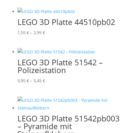
bis
3,95 €
LEGO 3D Platte 44510pb02
Preisspanne:
1,55
€
–
2,95
€
1,55 €
bis
2,95 €
LEGO 3D Platte 51542 –
Polizeistation
Preisspanne:
0,95
€
–
5,45
€
0,95 €
bis
5,45 €
LEGO 3D Platte 51542pb003
– Pyramide mit