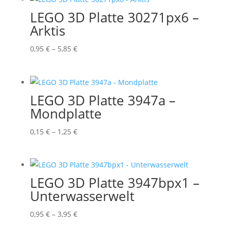
5,55 €
LEGO 3D Platte 30271px6 –
Arktis
Preisspanne:
0,95
€
–
5,85
€
0,95 €
bis
5,85 €
LEGO 3D Platte 3947a –
Mondplatte
Preisspanne:
0,15
€
–
1,25
€
0,15 €
bis
1,25 €
LEGO 3D Platte 3947bpx1 –
Unterwasserwelt
Preisspanne:
0,95
€
–
3,95
€
0,95 €