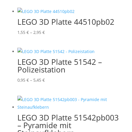
bis
3,95 €
LEGO 3D Platte 44510pb02
Preisspanne:
1,55
€
–
2,95
€
1,55 €
bis
2,95 €
LEGO 3D Platte 51542 –
Polizeistation
Preisspanne:
0,95
€
–
5,45
€
0,95 €
bis
5,45 €
LEGO 3D Platte 51542pb003
– Pyramide mit