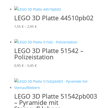
bis
3,95 €
LEGO 3D Platte 44510pb02
Preisspanne:
1,55
€
–
2,95
€
1,55 €
bis
2,95 €
LEGO 3D Platte 51542 –
Polizeistation
Preisspanne:
0,95
€
–
5,45
€
0,95 €
bis
5,45 €
LEGO 3D Platte 51542pb003
– Pyramide mit