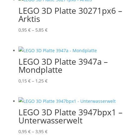
5,55 €
LEGO 3D Platte 30271px6 –
Arktis
Preisspanne:
0,95
€
–
5,85
€
0,95 €
bis
5,85 €
LEGO 3D Platte 3947a –
Mondplatte
Preisspanne:
0,15
€
–
1,25
€
0,15 €
bis
1,25 €
LEGO 3D Platte 3947bpx1 –
Unterwasserwelt
Preisspanne:
0,95
€
–
3,95
€
0,95 €