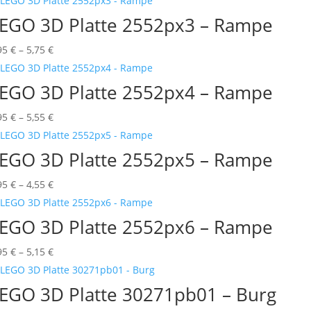
bis
EGO 3D Platte 2552px3 – Rampe
4,25 €
Preisspanne:
95
€
–
5,75
€
0,95 €
bis
EGO 3D Platte 2552px4 – Rampe
5,75 €
Preisspanne:
95
€
–
5,55
€
0,95 €
bis
EGO 3D Platte 2552px5 – Rampe
5,55 €
Preisspanne:
95
€
–
4,55
€
0,95 €
bis
EGO 3D Platte 2552px6 – Rampe
4,55 €
Preisspanne:
95
€
–
5,15
€
0,95 €
bis
EGO 3D Platte 30271pb01 – Burg
5,15 €