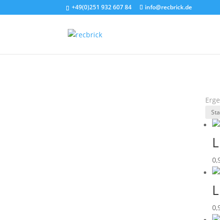
+49(0)251 932 607 84
info@recbrick.de
Erge
L
0,
L
0,