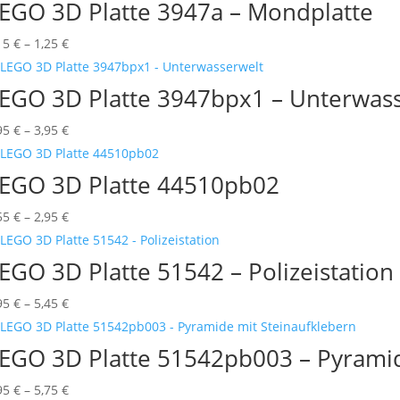
bis
EGO 3D Platte 3947a – Mondplatte
5,85 €
Preisspanne:
15
€
–
1,25
€
0,15 €
bis
EGO 3D Platte 3947bpx1 – Unterwas
1,25 €
Preisspanne:
95
€
–
3,95
€
0,95 €
bis
EGO 3D Platte 44510pb02
3,95 €
Preisspanne:
55
€
–
2,95
€
1,55 €
bis
EGO 3D Platte 51542 – Polizeistation
2,95 €
Preisspanne:
95
€
–
5,45
€
0,95 €
bis
EGO 3D Platte 51542pb003 – Pyramid
5,45 €
Preisspanne:
95
€
–
5,75
€