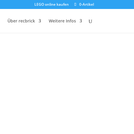
LEGO online kaufen
0-Artikel
Über recbrick
Weitere Infos