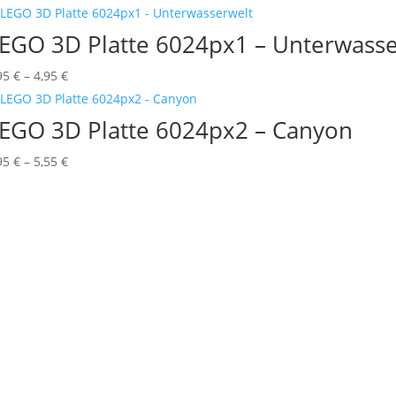
0,95 €
bis
EGO 3D Platte 6024px1 – Unterwasse
5,75 €
Preisspanne:
95
€
–
4,95
€
0,95 €
bis
EGO 3D Platte 6024px2 – Canyon
4,95 €
Preisspanne:
95
€
–
5,55
€
0,95 €
bis
5,55 €