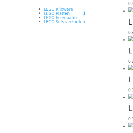
0,
LEGO Kiloware
LEGO Platten
LEGO Eisenbahn
L
LEGO Sets verkaufen
0,
L
0,
L
0,
L
0,