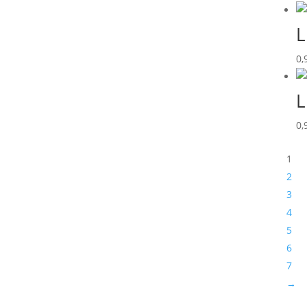
L
0,
L
0,
1
2
3
4
5
6
7
→