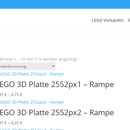
LEGO Verkaufen
bnisse 1 – 18 von 119 werden angezeigt
EGO 3D Platte 2552px1 – Rampe
Preisspanne:
95
€
–
4,75
€
0,95 €
bis
EGO 3D Platte 2552px2 – Rampe
4,75 €
Preisspanne:
95
€
–
4,25
€
0,95 €