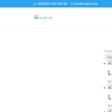
+49(0)251 932 607 84
info@recbrick.de
Erge
L
0,
L
0,