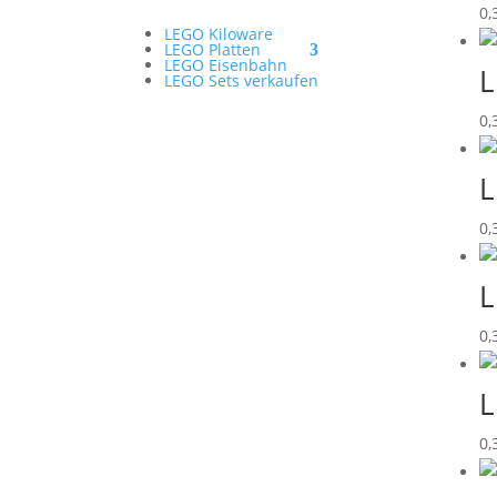
0,
LEGO Kiloware
LEGO Platten
LEGO Eisenbahn
L
LEGO Sets verkaufen
0,
L
0,
L
0,
L
0,