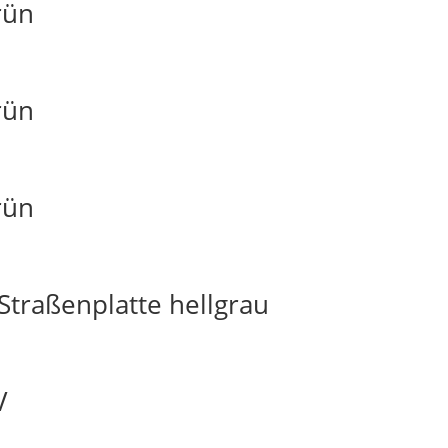
rün
rün
rün
traßenplatte hellgrau
V