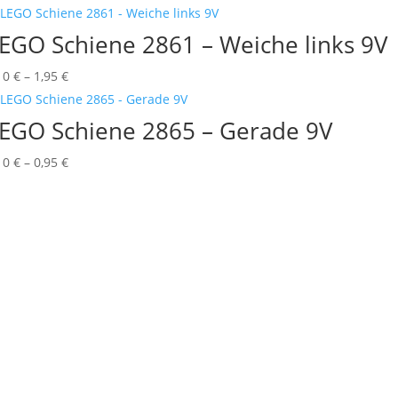
0,10 €
bis
EGO Schiene 2861 – Weiche links 9V
2,15 €
Preisspanne:
10
€
–
1,95
€
0,10 €
bis
EGO Schiene 2865 – Gerade 9V
1,95 €
Preisspanne:
10
€
–
0,95
€
0,10 €
bis
0,95 €