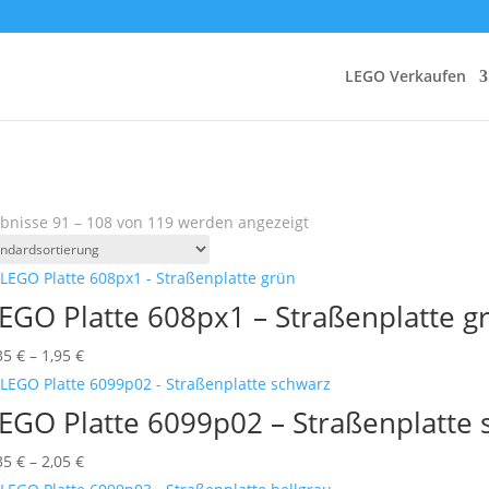
LEGO Verkaufen
bnisse 91 – 108 von 119 werden angezeigt
EGO Platte 608px1 – Straßenplatte g
Preisspanne:
35
€
–
1,95
€
0,35 €
bis
EGO Platte 6099p02 – Straßenplatte 
1,95 €
Preisspanne:
35
€
–
2,05
€
0,35 €