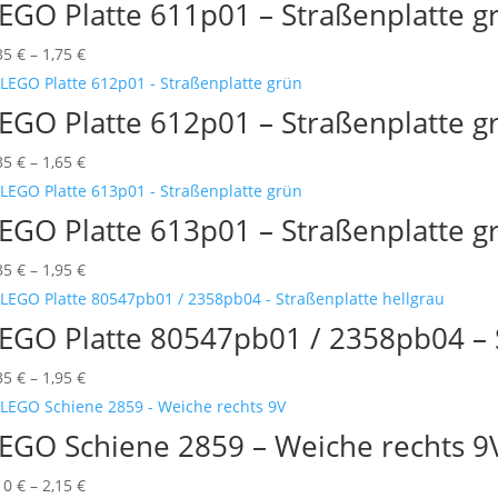
bis
EGO Platte 611p01 – Straßenplatte g
2,15 €
Preisspanne:
35
€
–
1,75
€
0,35 €
bis
EGO Platte 612p01 – Straßenplatte g
1,75 €
Preisspanne:
35
€
–
1,65
€
0,35 €
bis
EGO Platte 613p01 – Straßenplatte g
1,65 €
Preisspanne:
35
€
–
1,95
€
0,35 €
bis
EGO Platte 80547pb01 / 2358pb04 – S
1,95 €
Preisspanne:
35
€
–
1,95
€
0,35 €
bis
EGO Schiene 2859 – Weiche rechts 9
1,95 €
Preisspanne:
10
€
–
2,15
€