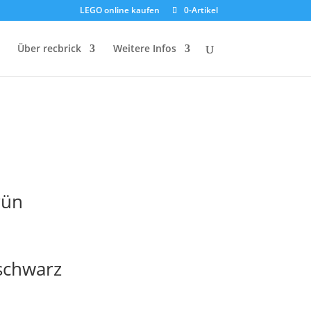
LEGO online kaufen
0-Artikel
Über recbrick
Weitere Infos
rün
schwarz