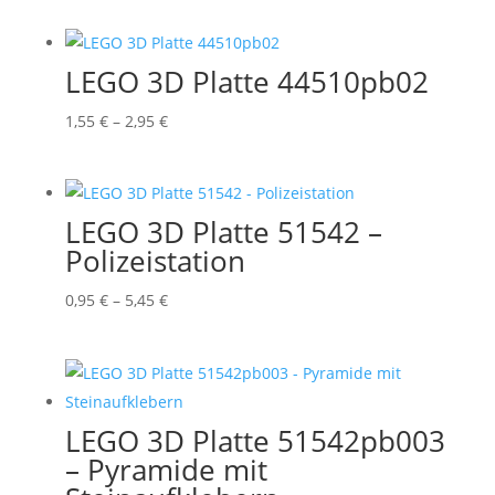
bis
3,95 €
LEGO 3D Platte 44510pb02
Preisspanne:
1,55
€
–
2,95
€
1,55 €
bis
2,95 €
LEGO 3D Platte 51542 –
Polizeistation
Preisspanne:
0,95
€
–
5,45
€
0,95 €
bis
5,45 €
LEGO 3D Platte 51542pb003
– Pyramide mit