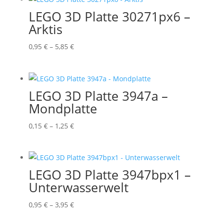
5,55 €
LEGO 3D Platte 30271px6 –
Arktis
Preisspanne:
0,95
€
–
5,85
€
0,95 €
bis
5,85 €
LEGO 3D Platte 3947a –
Mondplatte
Preisspanne:
0,15
€
–
1,25
€
0,15 €
bis
1,25 €
LEGO 3D Platte 3947bpx1 –
Unterwasserwelt
Preisspanne:
0,95
€
–
3,95
€
0,95 €