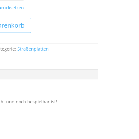
urücksetzen
arenkorb
tegorie:
Straßenplatten
cht und noch bespielbar ist!