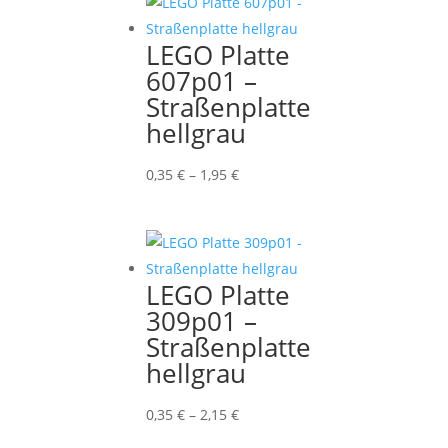
2,05 €
LEGO Platte
607p01 –
Straßenplatte
hellgrau
Preisspanne:
0,35
€
–
1,95
€
0,35 €
bis
1,95 €
LEGO Platte
309p01 –
Straßenplatte
hellgrau
Preisspanne:
0,35
€
–
2,15
€
0,35 €