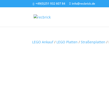
+49(0)251 932 607 84
info@recbrick.de
LEGO Ankauf
/
LEGO Platten
/
Straßenplatten
/ 