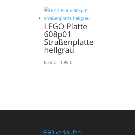
bis
2,15 €
LEGO Platte
608p01 –
Straßenplatte
hellgrau
Preisspanne:
0,35
€
–
1,95
€
0,35 €
bis
1,95 €
LEGO verkaufen