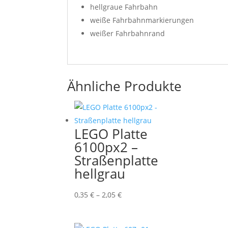
hellgraue Fahrbahn
weiße Fahrbahnmarkierungen
weißer Fahrbahnrand
Ähnliche Produkte
LEGO Platte
6100px2 –
Straßenplatte
hellgrau
Preisspanne:
0,35
€
–
2,05
€
0,35 €
bis