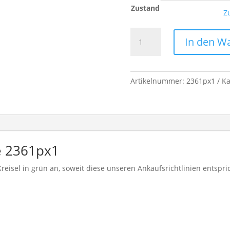
Zustand
Z
LEGO
In den W
Platte
2361px1
-
Straßenplatte
Artikelnummer:
2361px1
Ka
grün
Menge
e 2361px1
reisel in grün an, soweit diese unseren Ankaufsrichtlinien entspri