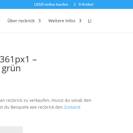
LEGO online kaufen
0-Artikel
Über recbrick
Weitere Infos
2361px1 –
 grün
reisspanne:
,35 €
is
an recbrick zu verkaufen, musst du vorab den
,15 €
st du Beispiele wie recbrick den
Zustand