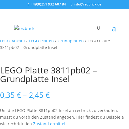
+49(0)251 932 607 84
info@recbrick.de
LEGO Ankauf
/
LEGO Platten
/
Grundplatten
/ LEGO Platte
3811pb02 – Grundplatte Insel
LEGO Platte 3811pb02 –
Grundplatte Insel
Preisspanne:
0,35
€
–
2,45
€
0,35 €
bis
Um die LEGO Platte 3811pb02 Insel an recbrick zu verkaufen,
2,45 €
musst du vorab den Zustand angeben. Hier findest du Beispiele
wie recbrick den
Zustand ermittelt
.