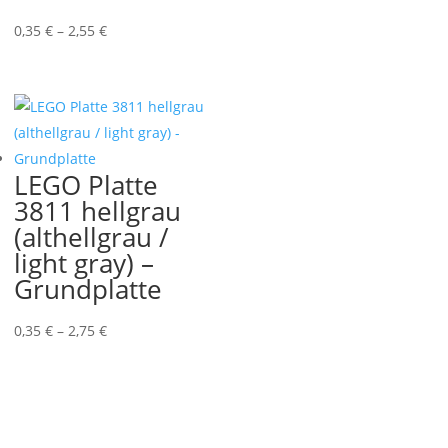
Preisspanne:
0,35
€
–
2,55
€
0,35 €
bis
2,55 €
LEGO Platte
3811 hellgrau
(althellgrau /
light gray) –
Grundplatte
Preisspanne:
0,35
€
–
2,75
€
0,35 €
bis
2,75 €