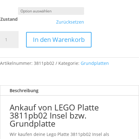
Zustand
Zurücksetzen
LEGO
In den Warenkorb
Platte
3811pb02
-
Grundplatte
Artikelnummer:
3811pb02
Kategorie:
Grundplatten
Insel
Menge
Beschreibung
Ankauf von LEGO Platte
3811pb02 Insel bzw.
Grundplatte
Wir kaufen deine Lego Platte 3811pb02 Insel als