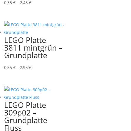
Preisspanne:
0,35
€
–
2,45
€
0,35 €
bis
2,45 €
LEGO Platte
3811 mintgrün –
Grundplatte
Preisspanne:
0,35
€
–
2,95
€
0,35 €
bis
2,95 €
LEGO Platte
309p02 –
Grundplatte
Fluss