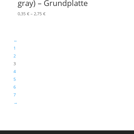
gray) – Grundplatte
Preisspanne:
0,35
€
–
2,75
€
0,35 €
bis
2,75 €
←
1
2
3
4
5
6
7
→