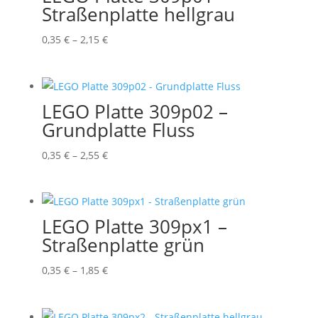
Straßenplatte hellgrau
Preisspanne:
0,35
€
–
2,15
€
0,35 €
bis
2,15 €
LEGO Platte 309p02 –
Grundplatte Fluss
Preisspanne:
0,35
€
–
2,55
€
0,35 €
bis
2,55 €
LEGO Platte 309px1 –
Straßenplatte grün
Preisspanne:
0,35
€
–
1,85
€
0,35 €
bis