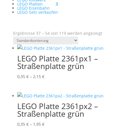
LEGO Platten
LEGO Eisenbahn
LEGO Sets verkaufen
Ergebnisse 37 – 54 von 119 werden angezeigt
LEGO Platte 2361px1 –
Straßenplatte grün
Preisspanne:
0,35
€
–
2,15
€
0,35 €
bis
2,15 €
LEGO Platte 2361px2 –
Straßenplatte grün
Preisspanne:
0,35
€
–
1,95
€