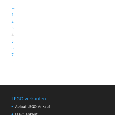
1,85 €
←
1
2
3
4
5
6
7
→
LEGO verkaufen
Ablauf LEGO-Ankauf
LEGO Ankauf