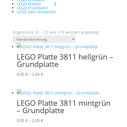
LEGO Platten
LEGO Eisenbahn
LEGO Sets verkaufen
Ergebnisse 55 – 72 von 119 werden angezeigt
LEGO Platte 3811 hellgrün –
Grundplatte
Preisspanne:
0,35
€
–
2,45
€
0,35 €
bis
2,45 €
LEGO Platte 3811 mintgrün
– Grundplatte
Preisspanne:
0,35
€
–
2,95
€