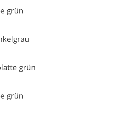
te grün
nkelgrau
latte grün
te grün