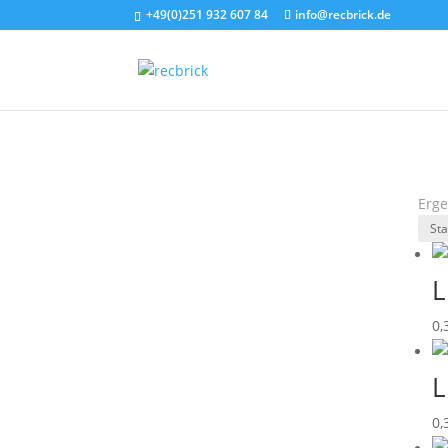
+49(0)251 932 607 84
info@recbrick.de
Erge
L
0,
L
0,