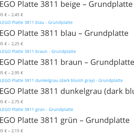
bis
EGO Platte 3811 beige – Grundplatte
2,85 €
Preisspanne:
35
€
–
2,45
€
0,35 €
bis
EGO Platte 3811 blau – Grundplatte
2,45 €
Preisspanne:
35
€
–
2,25
€
0,35 €
bis
EGO Platte 3811 braun – Grundplatt
2,25 €
Preisspanne:
35
€
–
2,95
€
0,35 €
bis
EGO Platte 3811 dunkelgrau (dark blu
2,95 €
Preisspanne:
35
€
–
2,75
€
0,35 €
bis
EGO Platte 3811 grün – Grundplatte
2,75 €
Preisspanne:
35
€
–
2,15
€