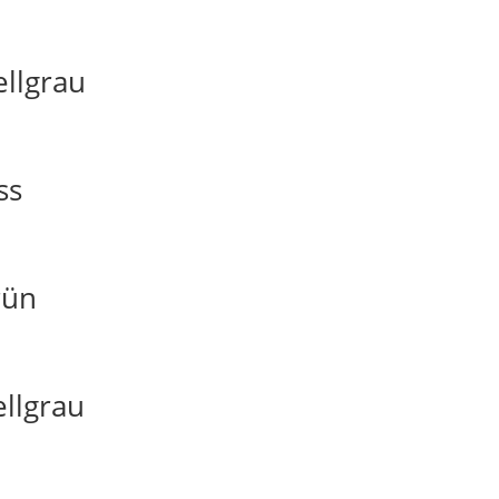
ellgrau
ss
rün
ellgrau