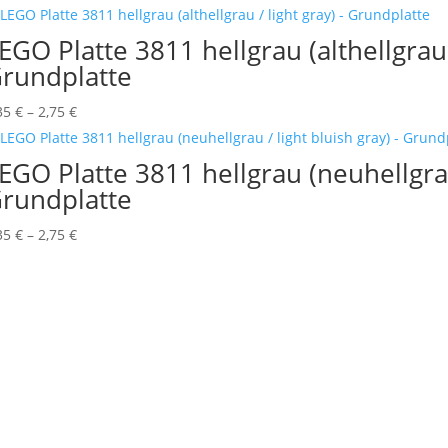
0,35 €
bis
EGO Platte 3811 hellgrau (althellgrau 
2,15 €
rundplatte
Preisspanne:
35
€
–
2,75
€
0,35 €
bis
EGO Platte 3811 hellgrau (neuhellgrau 
2,75 €
rundplatte
Preisspanne:
35
€
–
2,75
€
0,35 €
bis
2,75 €