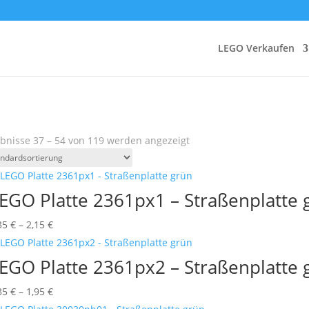
LEGO Verkaufen
bnisse 37 – 54 von 119 werden angezeigt
EGO Platte 2361px1 – Straßenplatte 
Preisspanne:
35
€
–
2,15
€
0,35 €
bis
EGO Platte 2361px2 – Straßenplatte 
2,15 €
Preisspanne:
35
€
–
1,95
€
0,35 €