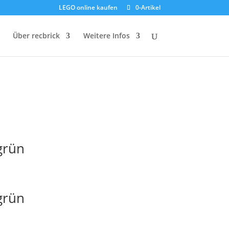
LEGO online kaufen
0-Artikel
Über recbrick
Weitere Infos
grün
grün