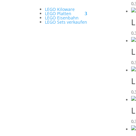
0,
LEGO Kiloware
LEGO Platten
LEGO Eisenbahn
L
LEGO Sets verkaufen
0,
L
0,
L
0,
L
0,