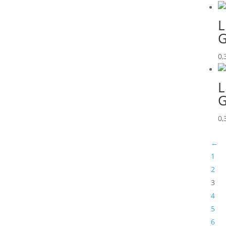
L
G
0,
L
G
0,
←
1
2
3
4
5
6