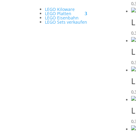
0,
LEGO Kiloware
LEGO Platten
LEGO Eisenbahn
L
LEGO Sets verkaufen
0,
L
0,
L
0,
L
0,