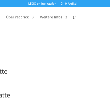
LEGO online kaufen
0-Artikel
Über recbrick
Weitere Infos
tte
atte