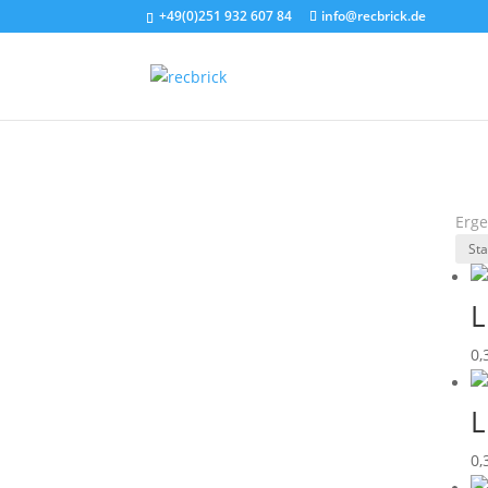
+49(0)251 932 607 84
info@recbrick.de
Erge
L
0,
L
0,