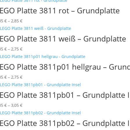
bis
EGO Platte 3811 rot – Grundplatte
2,95 €
Preisspanne:
35
€
–
2,85
€
0,35 €
bis
EGO Platte 3811 weiß – Grundplatte
2,85 €
Preisspanne:
35
€
–
2,75
€
0,35 €
bis
EGO Platte 3811p01 hellgrau – Grund
2,75 €
Preisspanne:
35
€
–
2,75
€
0,35 €
bis
EGO Platte 3811pb01 – Grundplatte I
2,75 €
Preisspanne:
35
€
–
3,05
€
0,35 €
bis
EGO Platte 3811pb02 – Grundplatte I
3,05 €