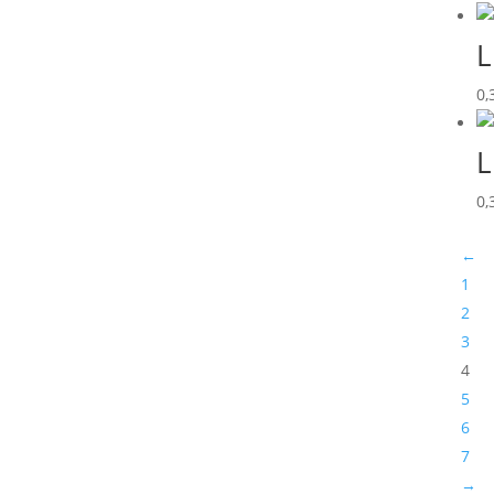
L
0,
L
0,
←
1
2
3
4
5
6
7
→