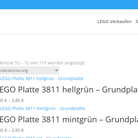
LEGO Verkaufen
bnisse 55 – 72 von 119 werden angezeigt
EGO Platte 3811 hellgrün – Grundpla
Preisspanne:
35
€
–
2,45
€
0,35 €
bis
EGO Platte 3811 mintgrün – Grundpl
2,45 €
Preisspanne:
35
€
–
2,95
€
0,35 €