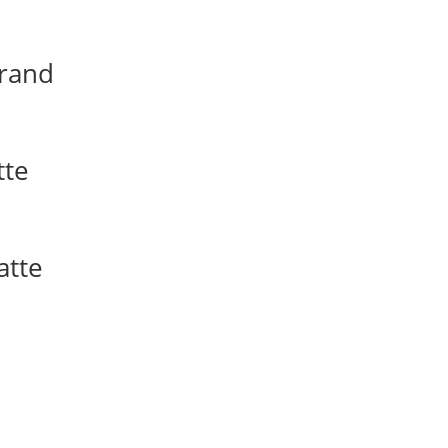
trand
tte
atte