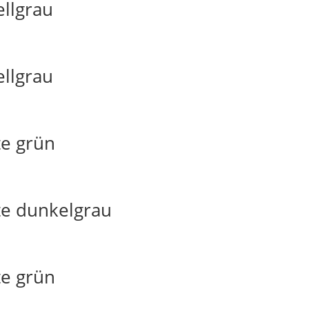
ellgrau
ellgrau
te grün
te dunkelgrau
te grün